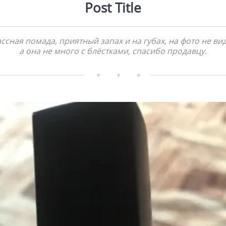
Post Title
ссная помада, приятный запах и на губах, на фото не ви
а она не много с блёстками, спасибо продавцу.