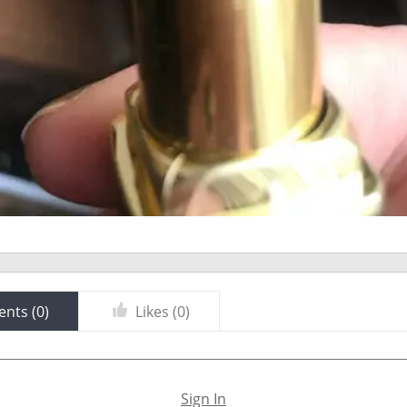
nts (
0
)
Likes (
0
)
Sign In