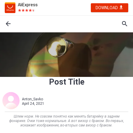
AliExpress
DOWNLOAD
Post Title
Anton_Savko
April 24, 2021
Шлем норм. Не совсем понятно как менять батарейку в заднем
фонарике. Очки тоже нормальные. А вот визор с браком. Во-первых,
искажает изображение, во-вторых сам визор с браком.