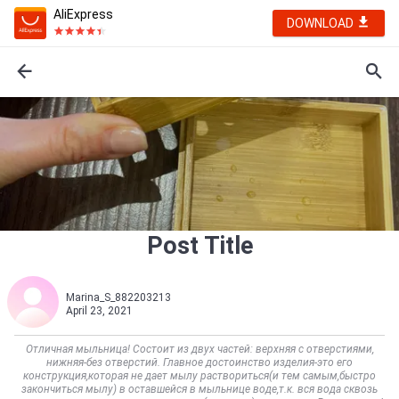
AliExpress
DOWNLOAD
Post Title
Marina_S_882203213
April 23, 2021
Отличная мыльница! Состоит из двух частей: верхняя с отверстиями,
нижняя-без отверстий. Главное достоинство изделия-это его
конструкция,которая не дает мылу раствориться(и тем самым,быстро
закончиться мылу) в оставшейся в мыльнице воде,т.к. вся вода сквозь