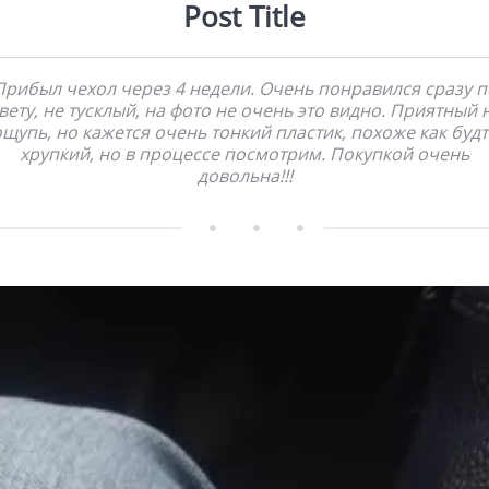
Post Title
Прибыл чехол через 4 недели. Очень понравился сразу п
вету, не тусклый, на фото не очень это видно. Приятный 
щупь, но кажется очень тонкий пластик, похоже как буд
хрупкий, но в процессе посмотрим. Покупкой очень
довольна!!!