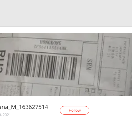
yana_M_163627514
Follow
3, 2021