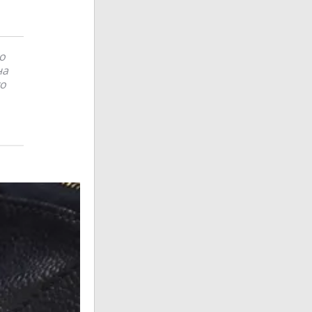
о
на
то