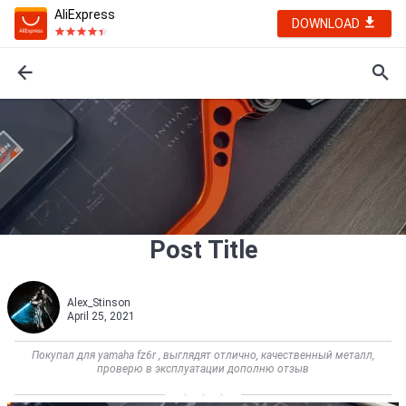
AliExpress
DOWNLOAD
Post Title
Alex_Stinson
April 25, 2021
Покупал для yamaha fz6r , выглядят отлично, качественный металл,
проверю в эксплуатации дополню отзыв