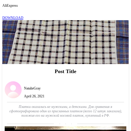
AliExpress
DOWNLOAD
Post Title
NatalieGray
April 26, 2021
Платки оказались не мужскими, а детскими. Для сравнения я
сфотографировала один из присланных платков (всего 12 штук заказала),
положив его на мужской носовой платок, купленный в РФ.