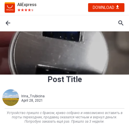
AliExpress
DOWNLOAD
Post Title
Irina_Trubicina
April 28, 2021
Устройство пришло с браком, криво собрано и невозможно вставить в
порты переходник, продавец оказался честным и вернул деньги.
Попробую заказать ещё раз. Пришло за 3 недели.