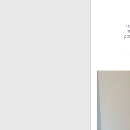
П
п
ра