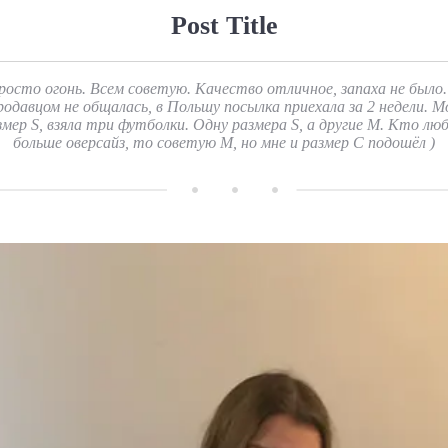
Post Title
росто огонь. Всем советую. Качество отличное, запаха не было.
родавцом не общалась, в Польшу посылка приехала за 2 недели. М
змер S, взяла три футболки. Одну размера S, а другие М. Кто лю
больше оверсайз, то советую М, но мне и размер С подошёл )