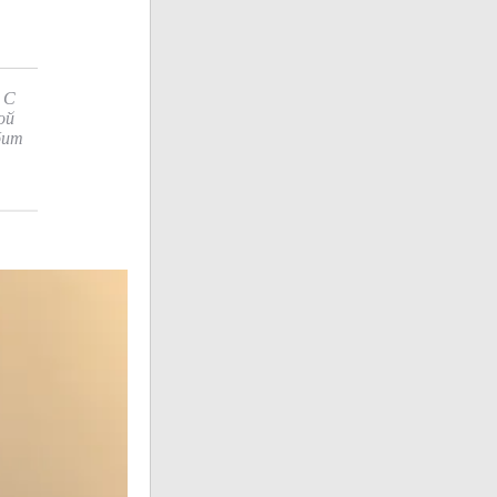
 С
ой
бит