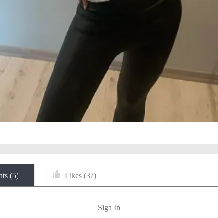
ts (
5
)
Likes (
37
)
Sign In