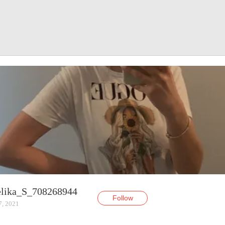
lika_S_708268944
Follow
7, 2021