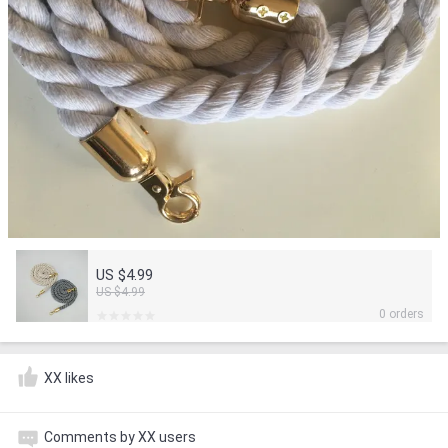
US $4.99
US $4.99
0 orders
XX likes
Comments by XX users