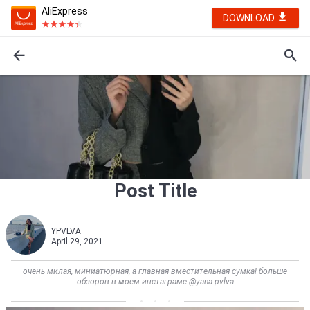
AliExpress
DOWNLOAD
Post Title
YPVLVA
April 29, 2021
очень милая, миниатюрная, а главная вместительная сумка! больше
обзоров в моем инстаграме @yana.pvlva