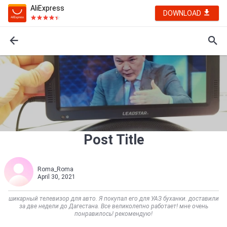
AliExpress
DOWNLOAD
Post Title
Roma_Roma
April 30, 2021
шикарный телевизор для авто. Я покупал его для УАЗ буханки. доставили
за две недели до Дагестана. Все великолепно работает! мне очень
понравилось! рекомендую!