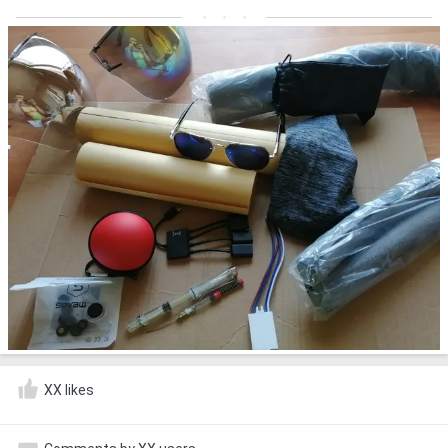
XX likes