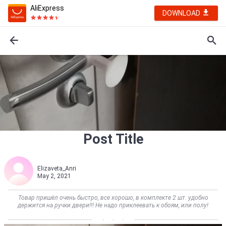
AliExpress
DOWNLOAD
Post Title
Elizaveta_Anri
May 2, 2021
Товар пришёл очень быстро, все хорошо, в комплекте 2 шт. удобно
держится на ручки двери!!! Не надо приклеевать к обоям, или полу!