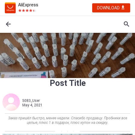
AliExpress
DOWNLOAD
Post Title
5083_User
May 4, 2021
Заказ пришёл быстро, менее недели. Спасибо продавцу. Пробники все
целые, плюс 1 в подарок, плюс купон на скидку.