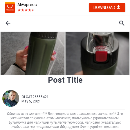
AliExpress
DOWNLOAD
Post Title
OLGA726555421
May 5, 2021
Обожаю этот магазин!!!!! Все товары в нем наивысшего качества!!!! Это
уже шестая покупка в этом магазине, пользуюсь с удовольствием.
Бутылочка для напитков чуть легче термосов, написано :желательно
чтобы напитки не превышали 50градусов.Очень удобная крышка с