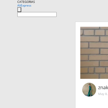
CATEGORIAS
AliExpress
zna
May 8,