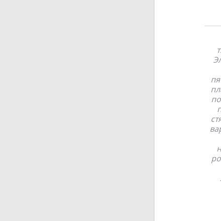
т
Э
пя
пл
по
ст
ва
н
ро