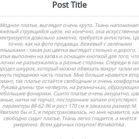
Post Title
Модное платье, выглядит очень круто. Ткань напоминае
яжёлый струящийся шёлк, но конечно, она искусственна
лектризуется довольно заметно, требуется антистатик. Цв
точно, как на фото продавца, бежевый с зелёными
тнышками - такая расцветка выглядит стильно и дорого. 
атья выполнен на запа́х и оснащен кнопкой для того, чт
лочки не разъезжались а разные стороны. Спереди в та
продет шнурок, который можно обвязать вокруг талии ил
януть переднюю часть платья. Мне больше нравится вто
риант, так платье остаётся свободным и очень комфортн
Рукава длины три четверти, на резиночках, образующих
ебольшие фонарики. Сшито платье очень аккуратно, ш
вные, нитки не торчат, посторонние запахи отсутствуют.
параметры 88-62-96 и рост 170 см я заказала размер М.
Хватило бы и S, я перестраховалась, но мне нравится, ка
свободно сидит платье. Ткань легко гладится, а мнётся
умеренно. Всем удачных покупок! #znakomka .