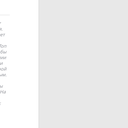
т
я.
ет
Топ
обы
лии
и
рой
ым.
вы
 На
к