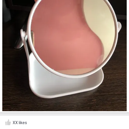
XX likes