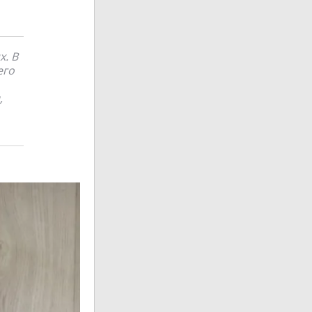
х. В
его
,