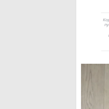
Кор
пу