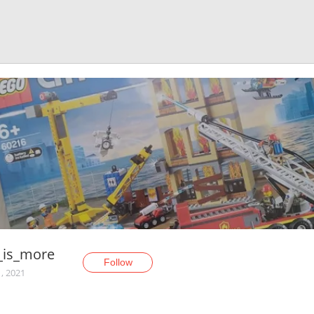
_is_more
Follow
, 2021