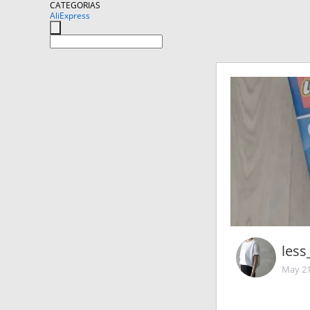
CATEGORIAS
AliExpress
less
May 21