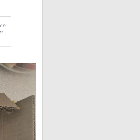
к в
и