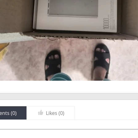
nts (
0
)
Likes (
0
)