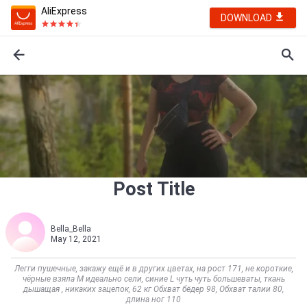
AliExpress
DOWNLOAD
Post Title
Bella_Bella
May 12, 2021
Легги пушечные, закажу ещё и в других цветах, на рост 171, не короткие,
чёрные взяла М идеально сели, синие L чуть чуть большеваты, ткань
дышащая , никаких зацепок, 62 кг Обхват бёдер 98, Обхват талии 80,
длина ног 110