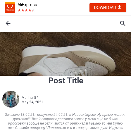
AliExpress
DOWNLOAD
Post Title
Marina_54
May 24, 2021
Заказала 13.05.21.- получила 24.05.21. в Новосибирске. Ну прямо молния
доставка!!! Такой скорости доставки заказа у меня ещё не было!
Кроссовки вообще не отличаются от оригинала! Размер точен! Супер
все! Спасибо продавцу! Полностью его и товар рекомендую! И думаю