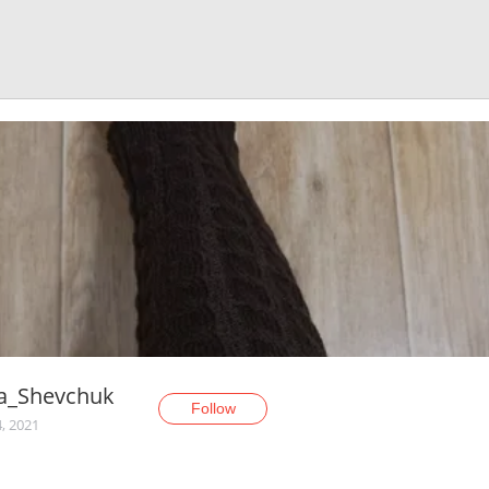
a_Shevchuk
Follow
, 2021