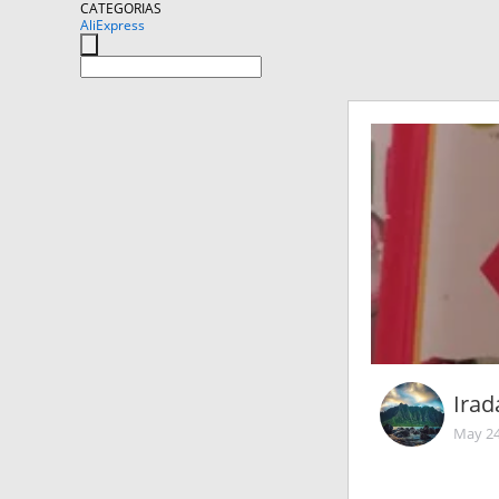
CATEGORIAS
AliExpress
Irad
May 24