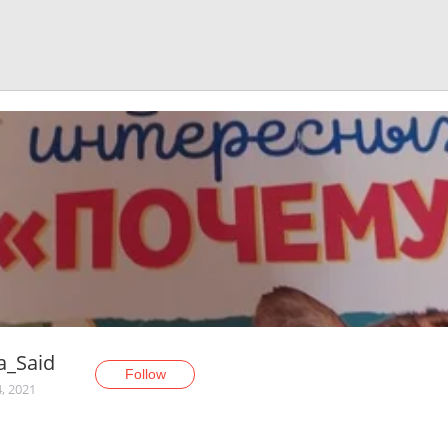
a_Said
Follow
, 2021