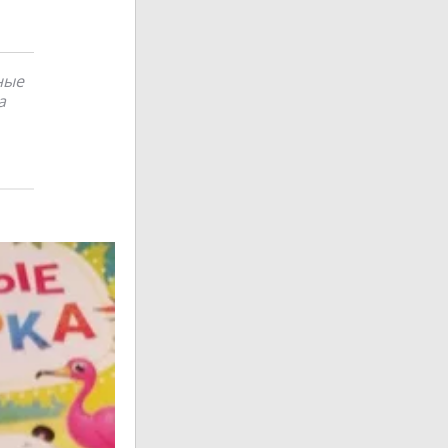
ные
а