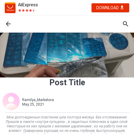
AliExpress
DOWNLOAD
Post Title
Ramilya_Markelova
May 25, 2021
Мои долгожданные пластинки шли полтора месяца. Без отслеживания.
Пришли в пакете «снутри пупырка» , в защитных плёночках в один слой.
Некоторые из них пришли с мелкими царапинами , но на работу они не
влияют. Гравировка хорошая, но не очень глубокая, быстросохнущей,