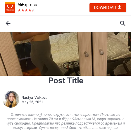
AliExpress
DOWNLOAD
Post Title
Nastya_Volkova
May 26, 2021
Отличные ласики)) попец округляют , ткань приятная. Плотные ,не
просвечивают. На талию 70 см и бёдра 93см взяла M , сидят хорошо,но
чуть свободно. Предполагаю что резинка подрастянется со временем и
станут широки. Лучше наверное S брать чтоб по плотнее сидели