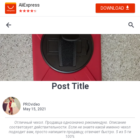
AliExpress
DOWNLOAD
Post Title
PROvideo
May 15, 2021
Отличный чехол. Продавца однозначно рекомендую. Описание
соответсвует действительности. Если не знаете какой именно чехол
подходит вам, просто напишите продавцу, отвечает быстро. 5 из 5-ти
100%