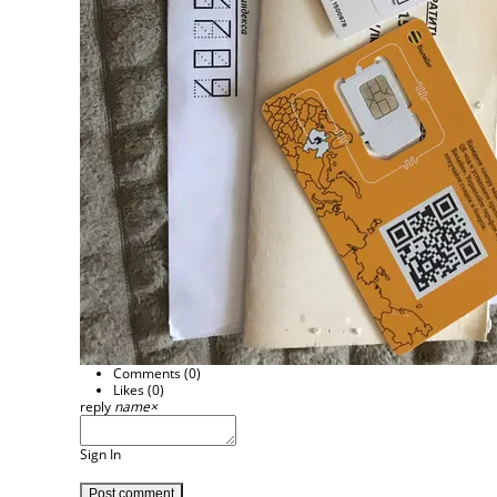
Comments (
0
)
Likes (
0
)
reply
name
×
Sign In
Post comment