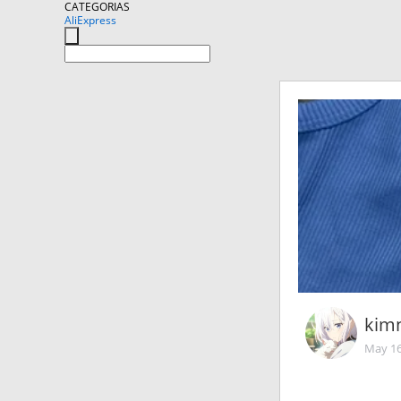
CATEGORIAS
AliExpress
kimn
May 16