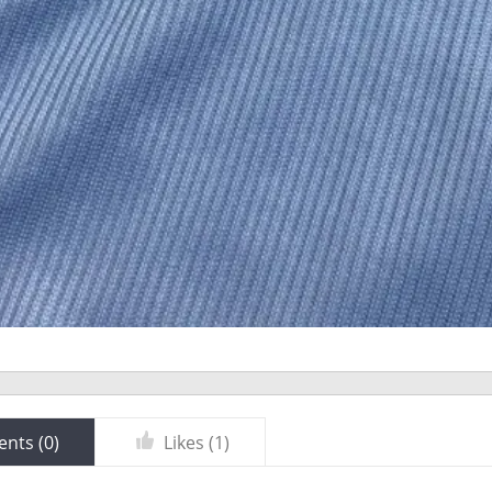
nts (
0
)
Likes (
1
)