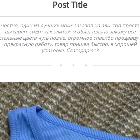
Post Title
честно, один из лучших моих заказов на али. топ просто
шикарен, сидит как влитой. я обязательно закажу все
стальные цвета чуть позже. огромное спасибо продавцу 
прекрасную работу. товар пришел быстро, в хорошей
упаковке. благодарю :3