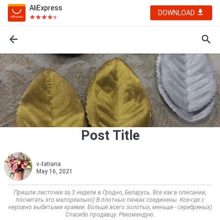
AliExpress
DOWNLOAD
Post Title
v.-tatiana
May 16, 2021
Пришли листочки за 3 недели в Гродно, Беларусь. Все как в описании,
посчитать это малореально) В плотных пачках соединены. Кое-где с
неровно выбитыми краями. Больше всего золотых, меньше - серебряных)
Спасибо продавцу. Рекомендую.