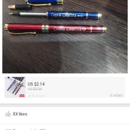
US $2.14
US $3.30
0 orders
XX likes