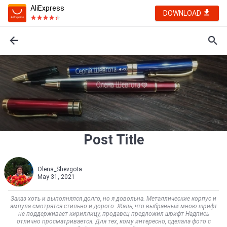
AliExpress
DOWNLOAD
Post Title
Olena_Shevgota
May 31, 2021
Заказ хоть и выполнялся долго, но я довольна. Металлические корпус и
ампула смотрятся стильно и дорого. Жаль, что выбранный мною шрифт
не поддерживает кириллицу, продавец предложил шрифт Надпись
отлично просматривается. Для тех, кому интересно, сделала фото с