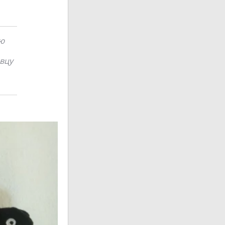
ью
авцу