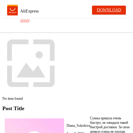
DOWNLOAD
AliExpress
No item found
Post Title
Сумка пришла очень
быстро, не ожидала такой
Diana_Sokolova
быстрой доставки. За свои
деньги сумка не плохая.