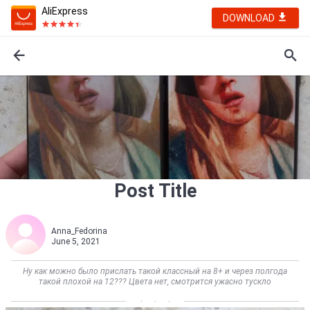
AliExpress
DOWNLOAD
Post Title
Anna_Fedorina
June 5, 2021
Ну как можно было прислать такой классный на 8+ и через полгода
такой плохой на 12??? Цвета нет, смотрится ужасно тускло