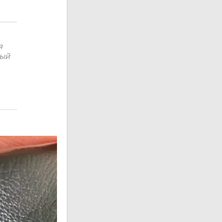
я
ный