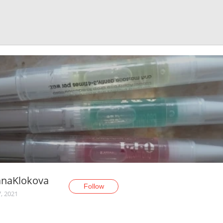
anaKlokova
Follow
, 2021