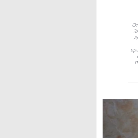
От
З
д
вр
п