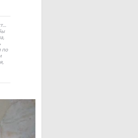
...
бы
а,
ь
 по
и
я,