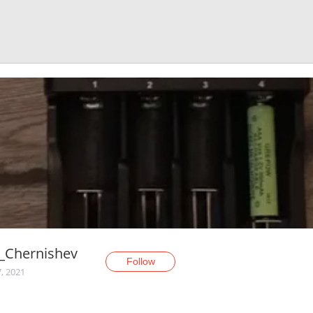
_Chernishev
Follow
, 2021