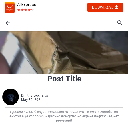
AliExpress
DOWNLOAD
Post Title
Dmitriy_Bocharov
May 30, 2021
Пришли очень быстро! Упаковано отлично хоть и смята коробка но
внутри ещё коробка! Визуально все супер но ещё не подключал, нет
времени!)