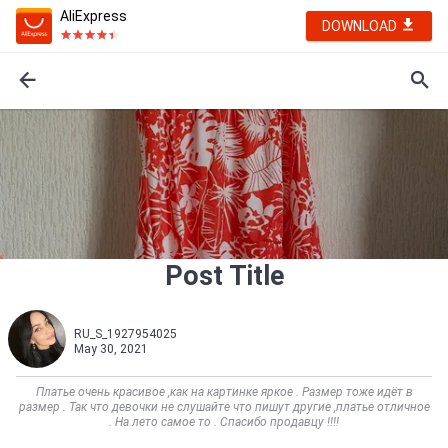
AliExpress
DOWNLOAD
Post Title
RU_S_1927954025
May 30, 2021
Платье очень красивое ,как на картинке яркое . Размер тоже идёт в
размер . Так что девочки не слушайте что пишут другие ,платье отличное
. На лето самое то . Спасибо продавцу !!!!