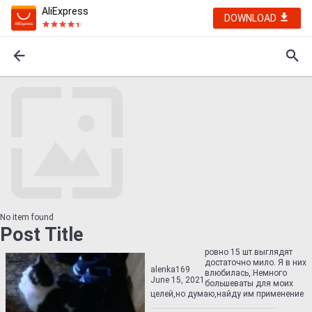
AliExpress
DOWNLOAD
No item found
Post Title
ровно 15 шт.выглядят
достаточно мило. Я в них
alenka169
влюбилась,.Немного
June 15, 2021
большеваты для моих
целей,но думаю,найду им применение    