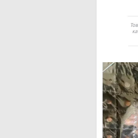
Тов
ка