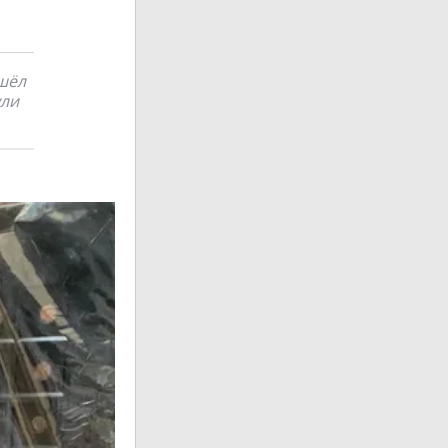
ишёл
ули