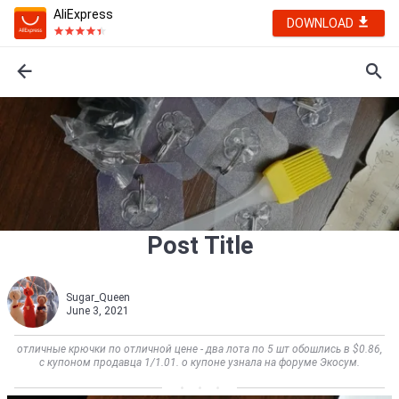
AliExpress
DOWNLOAD
Post Title
Sugar_Queen
June 3, 2021
отличные крючки по отличной цене - два лота по 5 шт обошлись в $0.86,
с купоном продавца 1/1.01. о купоне узнала на форуме Экосум.