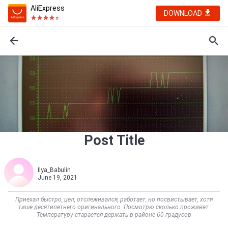
AliExpress
DOWNLOAD
Post Title
Ilya_Babulin
June 19, 2021
Приехал быстро, цел, отслеживался, работает, но посвистывает, хотя
тише десятилетнего оригинального. Посмотрю сколько проживет.
Температуру старается держать в районе 60 градусов