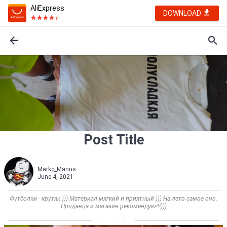
AliExpress
DOWNLOAD
Post Title
Markc_Manus
June 4, 2021
Футболки - крутяк ))) Материал мягкий и приятный ))) На лето самое оно.
Продавца и магазин рекомендую!!!)))