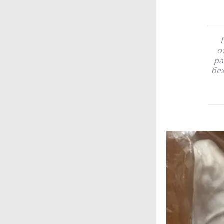
о
ра
бе