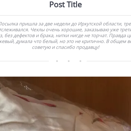
Post Title
Посылка пришла за две недели до Иркутской области, тре
тслеживался. Чехлы очень хорошие, заказываю уже трет
з, без дефектов и брака, нитки нигде не торчат. Правда ц
жевый, думала что белый, но это не критично. В общем в
советую и спасибо продавцу!