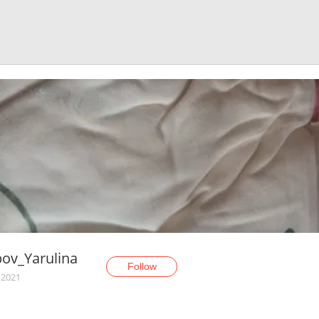
ov_Yarulina
Follow
 2021