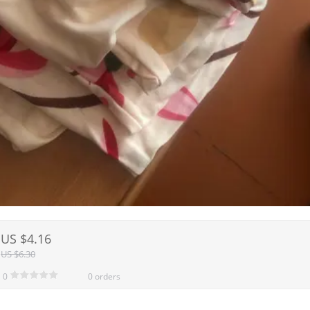
US $4.16
US $6.30
0
0 orders