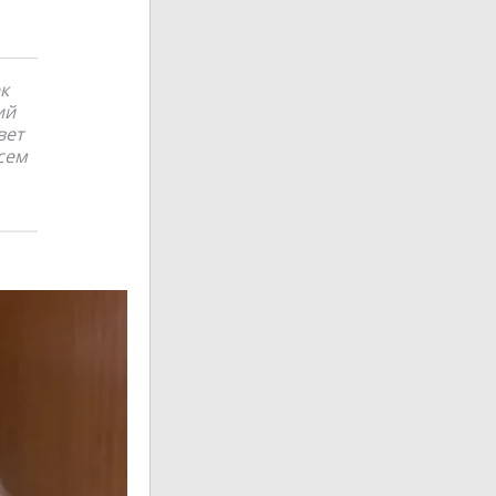
к
ий
вет
сем