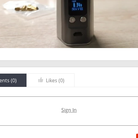
nts (
0
)
Likes (
0
)
Sign In