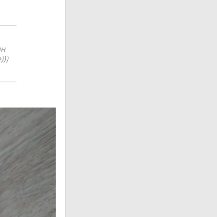
ин
)))