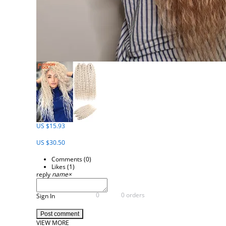
US $15.93
US $30.50
Comments (
0
)
Likes (
1
)
reply
name
×
0
0 orders
Sign In
Post comment
VIEW MORE