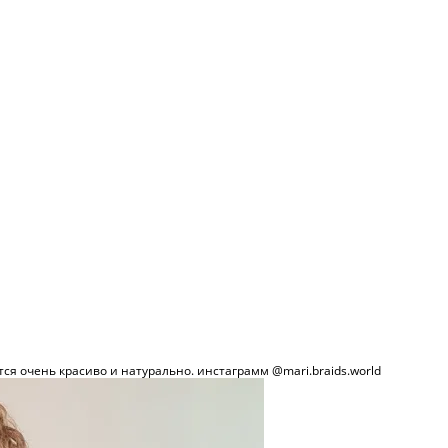
ся очень красиво и натурально. инстаграмм @mari.braids.world