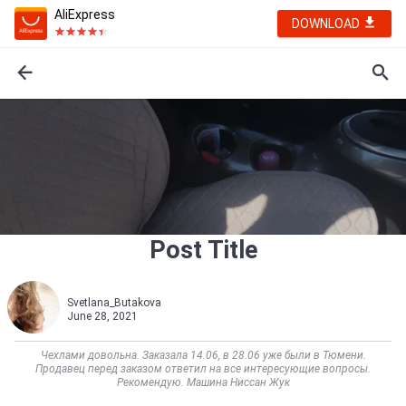
AliExpress
DOWNLOAD
Post Title
Svetlana_Butakova
June 28, 2021
Чехлами довольна. Заказала 14.06, в 28.06 уже были в Тюмени.
Продавец перед заказом ответил на все интересующие вопросы.
Рекомендую. Машина Ниссан Жук