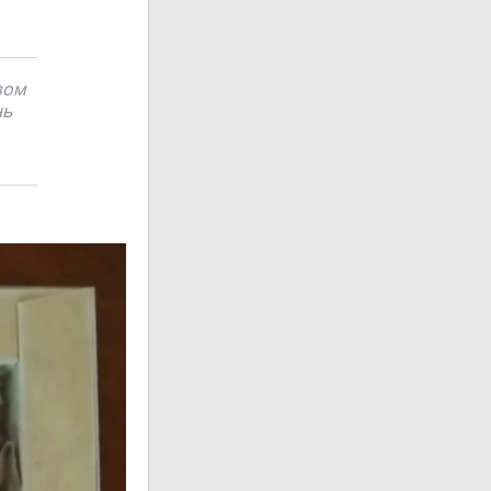
зом
нь