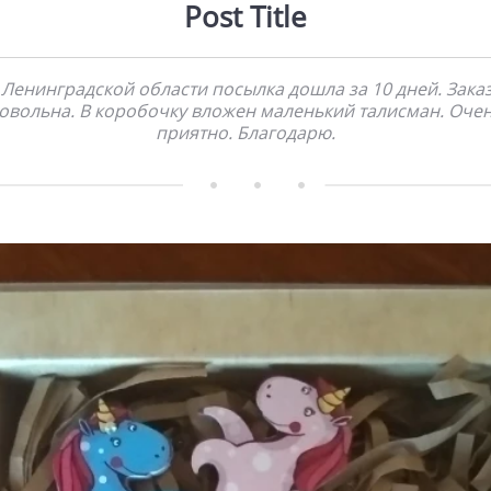
Post Title
 Ленинградской области посылка дошла за 10 дней. Зака
овольна. В коробочку вложен маленький талисман. Оче
приятно. Благодарю.