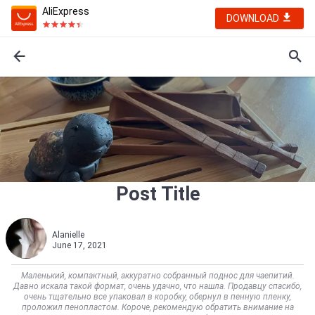
AliExpress
DOWNLOAD
Post Title
Alanielle
June 17, 2021
Маленький, компактный, аккуратно собранный поднос для чаепитий.
Давно искала такой формат, очень удачно, что нашла. Продавцу спасибо,
очень тщательно все упаковал в коробку, обернул в пенную пленку,
проложил пенопластом. Короче, рекомендую обратить внимание на