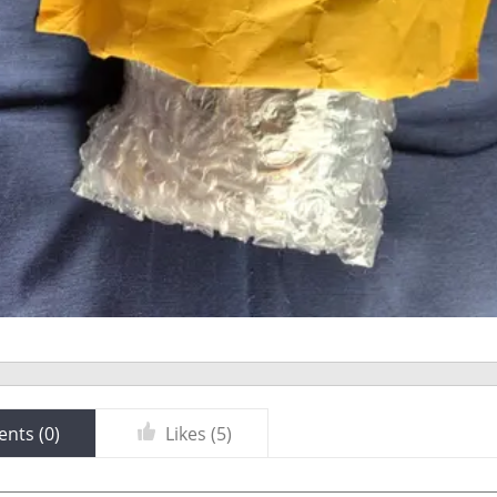
nts (
0
)
Likes (
5
)